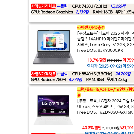
사양&가격차트
←클릭
CPU: 7430U (2.3Hz)
15,260점
GPU: Radeon Graphics
2,139점
RAM: 16GB
무게: 1.65k
라이젠7/PD충전
[쿠팡노트북]레노버 2025 아이디
슬림 3 14AHP10 라이젠7 라이젠 
시리즈, Luna Grey, 512GB, 8G
Free DOS, 83K9000CKR
13.7% 할인
약 759
879,000원
역대가 (2025-09-02) 약 599
사양&가격차트
←클릭
CPU: 8840HS (3.3GHz)
24,709점
GPU: Radeon 780M
6,779점
RAM: 8GB
무게: 1.43kg
그램/울트라5/QHD+/16인치/램
능
[쿠팡노트북]LG전자 2024 그램 1
Ultra5, 스노우 화이트, 256GB, 8
Free DOS, 16ZD90SU-GXF6K
40.3% 할인
약 1,20
2,011,000원
역대가 (2026-04-30) 약 1,11