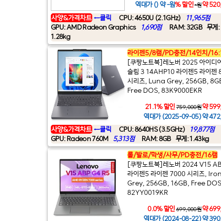
역대가 () 약 -원
% 할인
약 520
-원
사양&가격차트
←클릭
CPU: 4650U (2.1GHz)
11,965점
GPU: AMD Radeon Graphics
1,690점
RAM: 32GB
무게:
1.28kg
라이젠5/8램/PD충전/14인치/16:
[쿠팡노트북]레노버 2025 아이디
슬림 3 14AHP10 라이젠5 라이젠 
시리즈, Luna Grey, 256GB, 8G
Free DOS, 83K9000EKR
21.1% 할인
약 599
759,000원
역대가 (2025-09-05) 약 472
사양&가격차트
←클릭
CPU: 8640HS (3.5GHz)
19,877점
GPU: Radeon 760M
5,313점
RAM: 8GB
무게: 1.43kg
롤/발로/학생/사무/PD충전/16램
[쿠팡노트북]레노버 2024 V15 AB
라이젠5 라이젠 7000 시리즈, Iro
Grey, 256GB, 16GB, Free DOS
82YY0019KR
0.0% 할인
약 699
699,000원
역대가 (2024-08-22) 약 390