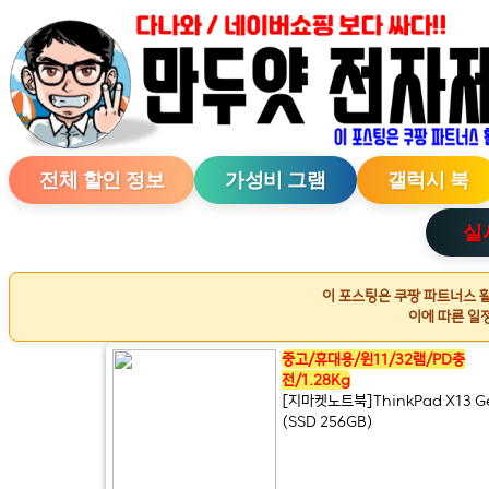
전체 할인 정보
가성비 그램
갤럭시 북
실
이 포스팅은 쿠팡 파트너스 
이에 따른 일
중고/휴대용/윈11/32램/PD충
전/1.28Kg
[지마켓노트북]ThinkPad X13 G
(SSD 256GB)